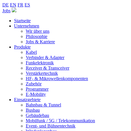
DE
EN
FR
ES
Jobs
Startseite
Unternehmen
Wir über uns
Philosophie
Jobs & Karriere
Produkte
Kabel
Verbinder & Adapter
Funkelektronik
Receiver & Transceiver
Verstärkertechnik
HF- & Mikrowellenkomponenten
Zubehör
Programmer
E-Mobility
Einsatzgebiete
Bahnbau & Tunnel
Busbau
Gebäudebau
Mobilfunk / 5G / Telekommunikation
Event- und Bühnentechnik