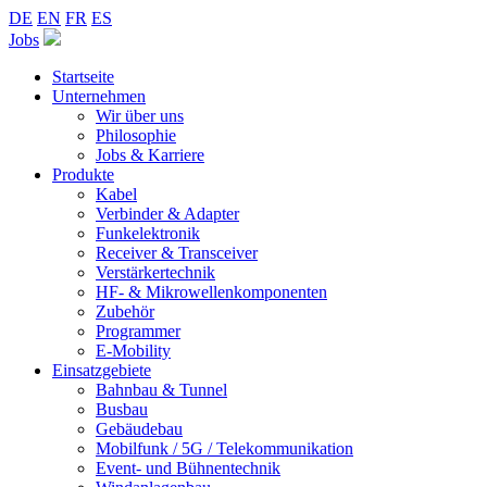
DE
EN
FR
ES
Jobs
Startseite
Unternehmen
Wir über uns
Philosophie
Jobs & Karriere
Produkte
Kabel
Verbinder & Adapter
Funkelektronik
Receiver & Transceiver
Verstärkertechnik
HF- & Mikrowellenkomponenten
Zubehör
Programmer
E-Mobility
Einsatzgebiete
Bahnbau & Tunnel
Busbau
Gebäudebau
Mobilfunk / 5G / Telekommunikation
Event- und Bühnentechnik