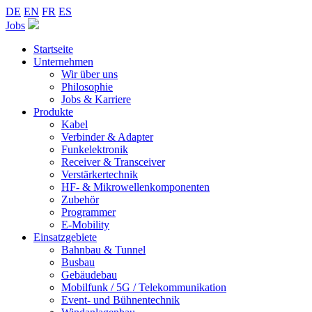
DE
EN
FR
ES
Jobs
Startseite
Unternehmen
Wir über uns
Philosophie
Jobs & Karriere
Produkte
Kabel
Verbinder & Adapter
Funkelektronik
Receiver & Transceiver
Verstärkertechnik
HF- & Mikrowellenkomponenten
Zubehör
Programmer
E-Mobility
Einsatzgebiete
Bahnbau & Tunnel
Busbau
Gebäudebau
Mobilfunk / 5G / Telekommunikation
Event- und Bühnentechnik