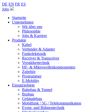
DE
EN
FR
ES
Jobs
Startseite
Unternehmen
Wir über uns
Philosophie
Jobs & Karriere
Produkte
Kabel
Verbinder & Adapter
Funkelektronik
Receiver & Transceiver
Verstärkertechnik
HF- & Mikrowellenkomponenten
Zubehör
Programmer
E-Mobility
Einsatzgebiete
Bahnbau & Tunnel
Busbau
Gebäudebau
Mobilfunk / 5G / Telekommunikation
Event- und Bühnentechnik